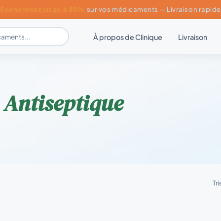
Économisez jusqu'à 80%
sur vos médicaments — Livraison rapide
À propos de Clinique
Livraison
r
Antiseptique
Tri