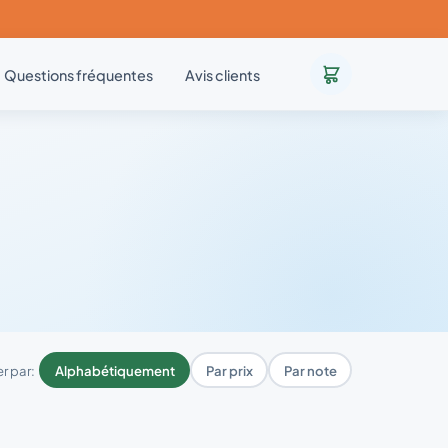
Questions fréquentes
Avis clients
er par:
Alphabétiquement
Par prix
Par note