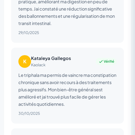
pratique, améliorant ma digestion en peu de
temps. Jai constaté une réduction significative
des ballonnements et une régularisation de mon
transit intestinal.
29/10/2025
Kataleya Gallegos
K
Vérifié
Kaolack
Le triphala ma permis de vaincre ma constipation
chronique sans avoir recours à des traitements
plus agressifs. Mon bien-être général sest
amélioré et jai trouvé plus facile de gérer les
activités quotidiennes.
30/10/2025