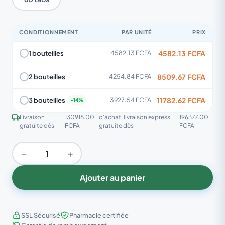
CONDITIONNEMENT
PAR UNITÉ
PRIX
4582.13 FCFA
1 bouteilles
4582.13 FCFA
8509.67 FCFA
2 bouteilles
4254.84 FCFA
11782.62 FCFA
3 bouteilles
3927.54 FCFA
Livraison
130918.00
d'achat, livraison express
196377.00
gratuite dès
FCFA
gratuite dès
FCFA
−
+
Ajouter au panier
SSL Sécurisé
Pharmacie certifiée