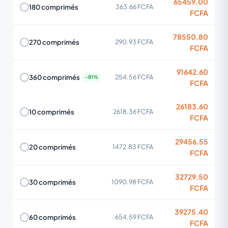
65459.00
180 comprimés
363.66 FCFA
FCFA
78550.80
270 comprimés
290.93 FCFA
FCFA
91642.60
360 comprimés
254.56 FCFA
FCFA
26183.60
10 comprimés
2618.36 FCFA
FCFA
29456.55
20 comprimés
1472.83 FCFA
FCFA
32729.50
30 comprimés
1090.98 FCFA
FCFA
39275.40
60 comprimés
654.59 FCFA
FCFA