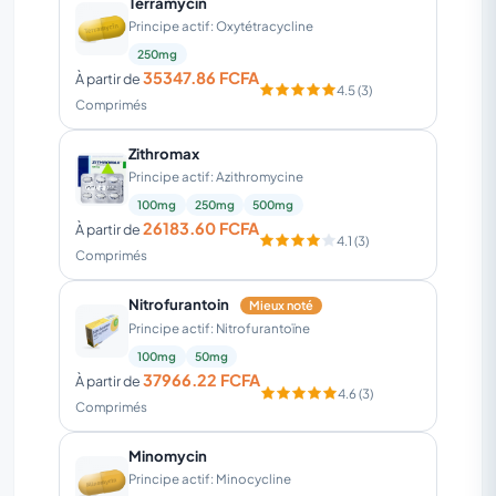
Terramycin
Principe actif: Oxytétracycline
250mg
35347.86 FCFA
À partir de
4.5 (3)
Comprimés
Zithromax
Principe actif: Azithromycine
100mg
250mg
500mg
26183.60 FCFA
À partir de
4.1 (3)
Comprimés
Nitrofurantoin
Mieux noté
Principe actif: Nitrofurantoïne
100mg
50mg
37966.22 FCFA
À partir de
4.6 (3)
Comprimés
Minomycin
Principe actif: Minocycline