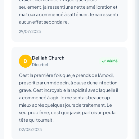
seulement, jai ressenti une nette amélioration et
ma toux a commencé à satténuer. Je nai ressenti
aucun effet secondaire.
29/07/2025
Delilah Church
D
Vérifié
Diourbel
Cest la première fois que je prends de lAmoxil,
prescrit par un médecin, à cause dune infection
grave. Cest incroyable la rapidité avec laquelle il
a commencé à agir. Je me sentais beaucoup
mieux après quelques jours de traitement. Le
seul problème, cest que javais parfois un peu la
tête qui tournait.
02/08/2025