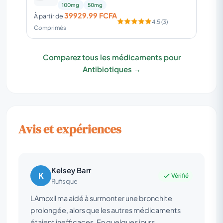
100mg
50mg
39929.99 FCFA
À partir de
4.5 (3)
Comprimés
Comparez tous les médicaments pour
Antibiotiques →
Avis et expériences
Kelsey Barr
K
Vérifié
Rufisque
LAmoxil ma aidé à surmonter une bronchite
prolongée, alors que les autres médicaments
étaient inefficaces. En quelques jours