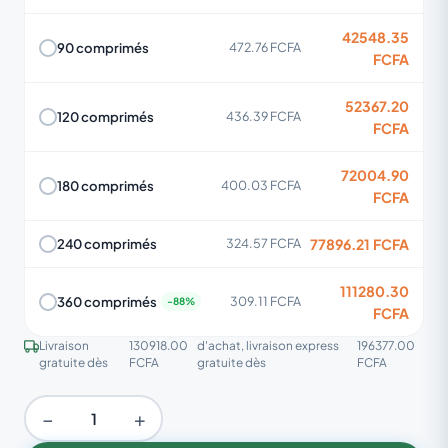
42548.35
90 comprimés
472.76 FCFA
FCFA
52367.20
120 comprimés
436.39 FCFA
FCFA
72004.90
180 comprimés
400.03 FCFA
FCFA
77896.21 FCFA
240 comprimés
324.57 FCFA
111280.30
360 comprimés
309.11 FCFA
FCFA
Livraison
130918.00
d'achat, livraison express
196377.00
gratuite dès
FCFA
gratuite dès
FCFA
−
+