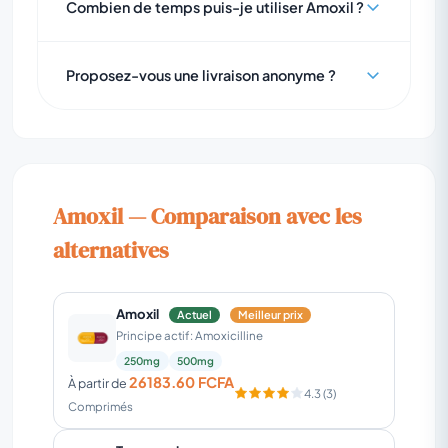
Combien de temps puis-je utiliser Amoxil ?
Proposez-vous une livraison anonyme ?
Amoxil — Comparaison avec les
alternatives
Amoxil
Actuel
Meilleur prix
Principe actif: Amoxicilline
250mg
500mg
26183.60 FCFA
À partir de
4.3 (3)
Comprimés