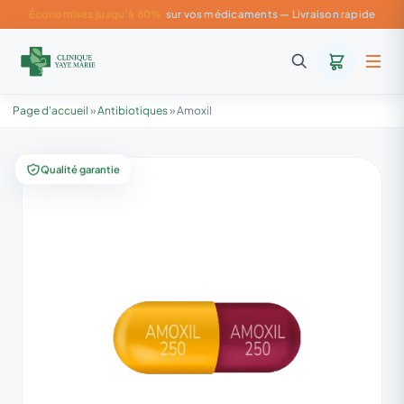
Économisez jusqu'à 80%
sur vos médicaments — Livraison rapide
Page d'accueil
»
Antibiotiques
»
Amoxil
Qualité garantie