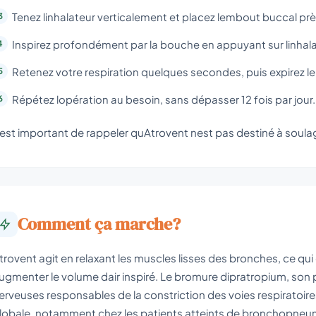
Tenez linhalateur verticalement et placez lembout buccal pr
Inspirez profondément par la bouche en appuyant sur linhalat
Retenez votre respiration quelques secondes, puis expirez l
Répétez lopération au besoin, sans dépasser 12 fois par jour.
l est important de rappeler quAtrovent nest pas destiné à soula
Comment ça marche?
trovent agit en relaxant les muscles lisses des bronches, ce qui 
ugmenter le volume dair inspiré. Le bromure dipratropium, son p
erveuses responsables de la constriction des voies respiratoires
lobale, notamment chez les patients atteints de bronchopneu