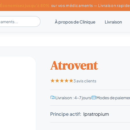
Économisez jusqu'à 80%
sur vos médicaments — Livraison rapide
À propos de Clinique
Livraison
Atrovent
3 avis clients
Livraison : 4–7 jours
Modes de paiemen
Principe actif:
Ipratropium