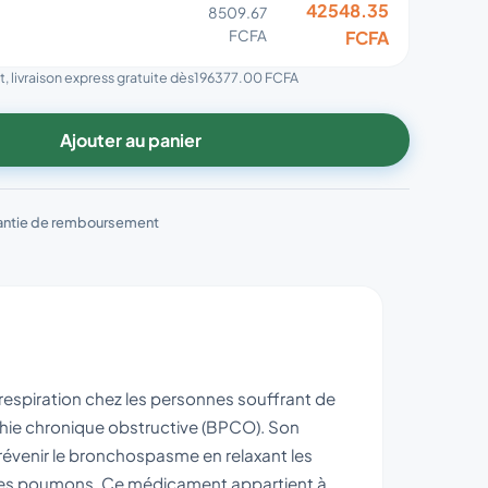
42548.35
8509.67
FCFA
FCFA
, livraison express gratuite dès
196377.00 FCFA
Ajouter au panier
antie de remboursement
respiration chez les personnes souffrant de
thie chronique obstructive (BPCO). Son
prévenir le bronchospasme en relaxant les
rs les poumons. Ce médicament appartient à