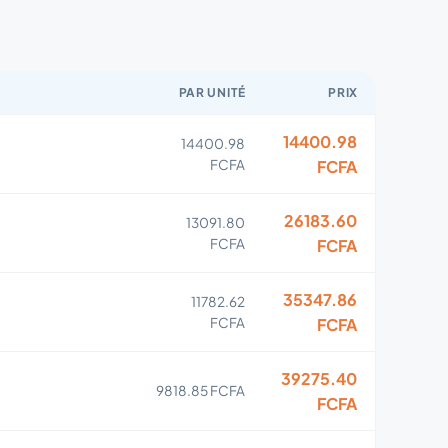
PAR UNITÉ
PRIX
14400.98
14400.98
FCFA
FCFA
26183.60
13091.80
FCFA
FCFA
35347.86
11782.62
FCFA
FCFA
39275.40
9818.85 FCFA
FCFA