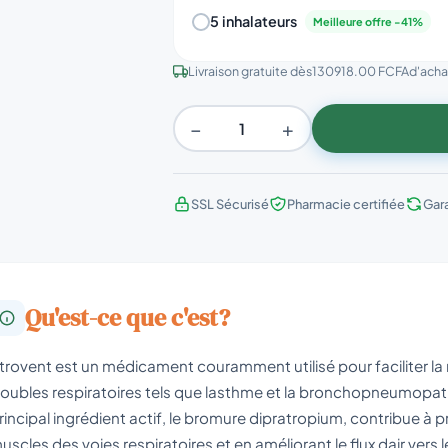
5 inhalateurs
Meilleure offre -41%
Livraison gratuite dès
130918.00 FCFA
d'achat
−
+
SSL Sécurisé
Pharmacie certifiée
Gar
Qu'est-ce que c'est?
trovent est un médicament couramment utilisé pour faciliter la 
roubles respiratoires tels que lasthme et la bronchopneumopa
rincipal ingrédient actif, le bromure dipratropium, contribue à 
uscles des voies respiratoires et en améliorant le flux dair ve