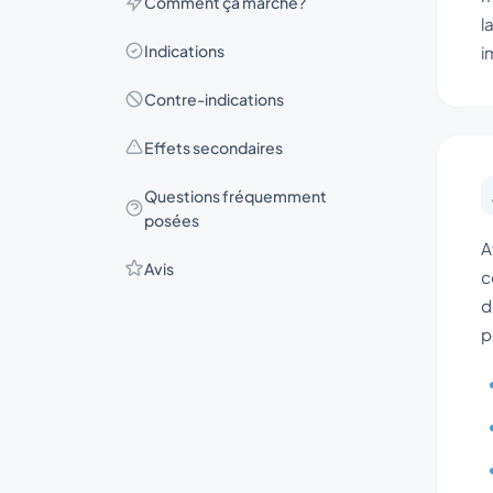
Comment ça marche?
l
Indications
i
Contre-indications
Effets secondaires
Questions fréquemment
posées
A
Avis
c
d
p