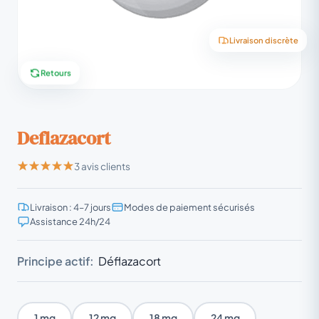
Livraison discrète
Retours
Deflazacort
3 avis clients
Livraison : 4–7 jours
Modes de paiement sécurisés
Assistance 24h/24
Principe actif:
Déflazacort
1 mg
12 mg
18 mg
24 mg