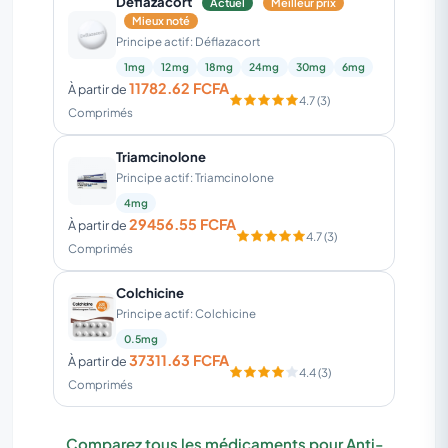
Deflazacort
Actuel
Meilleur prix
Mieux noté
Principe actif: Déflazacort
1mg
12mg
18mg
24mg
30mg
6mg
11782.62 FCFA
À partir de
4.7 (3)
Comprimés
Triamcinolone
Principe actif: Triamcinolone
4mg
29456.55 FCFA
À partir de
4.7 (3)
Comprimés
Colchicine
Principe actif: Colchicine
0.5mg
37311.63 FCFA
À partir de
4.4 (3)
Comprimés
Comparez tous les médicaments pour Anti-