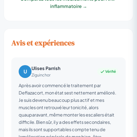
inflammatoire →
Avis et expériences
Ulises Parrish
U
Vérifié
Ziguinchor
Après avoir commencé le traitement par
Deflazacort, mon état sest nettement amélioré.
Je suis devenu beaucoup plus actif et mes
muscles ont retrouvé leur tonicité, alors
quauparavant, même monter les escaliers était
difficile. Bien sûr, il y a des effets secondaires,
mais ils sont supportables compte tenu de
lamélioration générale de mon bien-être.