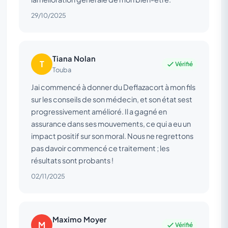
29/10/2025
Tiana Nolan
T
Vérifié
Touba
Jai commencé à donner du Deflazacort à mon fils
sur les conseils de son médecin, et son état sest
progressivement amélioré. Il a gagné en
assurance dans ses mouvements, ce qui a eu un
impact positif sur son moral. Nous ne regrettons
pas davoir commencé ce traitement ; les
résultats sont probants !
02/11/2025
Maximo Moyer
M
Vérifié