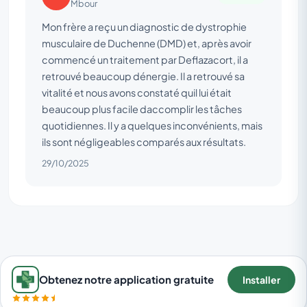
Mbour
Mon frère a reçu un diagnostic de dystrophie
musculaire de Duchenne (DMD) et, après avoir
commencé un traitement par Deflazacort, il a
retrouvé beaucoup dénergie. Il a retrouvé sa
vitalité et nous avons constaté quil lui était
beaucoup plus facile daccomplir les tâches
quotidiennes. Il y a quelques inconvénients, mais
ils sont négligeables comparés aux résultats.
29/10/2025
Obtenez notre application gratuite
Installer