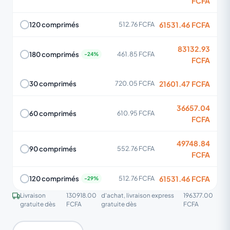
FCFA
61531.46 FCFA
120 comprimés
512.76 FCFA
83132.93
180 comprimés
461.85 FCFA
FCFA
21601.47 FCFA
30 comprimés
720.05 FCFA
36657.04
60 comprimés
610.95 FCFA
FCFA
49748.84
90 comprimés
552.76 FCFA
FCFA
61531.46 FCFA
120 comprimés
512.76 FCFA
Livraison
130918.00
d'achat, livraison express
196377.00
gratuite dès
FCFA
gratuite dès
FCFA