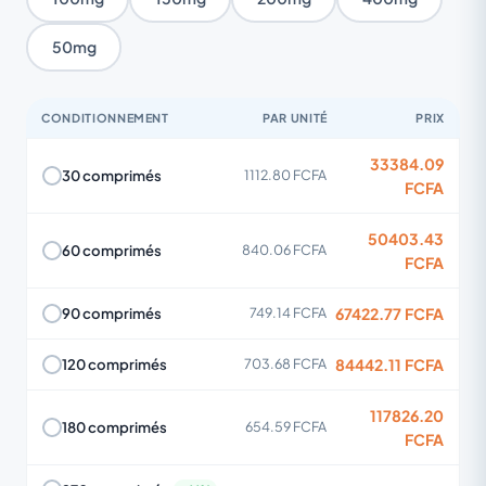
50mg
CONDITIONNEMENT
PAR UNITÉ
PRIX
33384.09
30 comprimés
1112.80 FCFA
FCFA
50403.43
60 comprimés
840.06 FCFA
FCFA
67422.77 FCFA
90 comprimés
749.14 FCFA
84442.11 FCFA
120 comprimés
703.68 FCFA
117826.20
180 comprimés
654.59 FCFA
FCFA