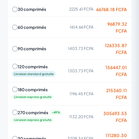
66768.18 FCFA
30 comprimés
2225.61 FCFA
96879.32
60 comprimés
1614.66 FCFA
FCFA
126335.87
90 comprimés
1403.73 FCFA
FCFA
120 comprimés
156447.01
1303.73 FCFA
FCFA
Livraison standard gratuite
180 comprimés
215360.11
1196.45 FCFA
FCFA
Livraison express gratuite
270 comprimés
305693.53
1132.20 FCFA
FCFA
Livraison express gratuite
111280.30
30 comprimés
3709.34 FCFA