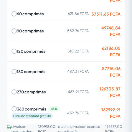
37311.63 FCFA
60 comprimés
621.86 FCFA
49748.84
90 comprimés
552.76 FCFA
FCFA
62186.05
120 comprimés
518.22 FCFA
FCFA
87715.06
180 comprimés
487.31 FCFA
FCFA
126335.87
270 comprimés
467.91 FCFA
FCFA
360 comprimés
162992.91
452.76 FCFA
FCFA
Livraison standard gratuite
Livraison
130918.00
d'achat, livraison express
196377.00
gratuite dès
FCFA
gratuite dès
FCFA