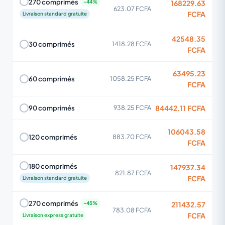
270 comprimés
168229.63
623.07 FCFA
FCFA
Livraison standard gratuite
42548.35
30 comprimés
1418.28 FCFA
FCFA
63495.23
60 comprimés
1058.25 FCFA
FCFA
84442.11 FCFA
90 comprimés
938.25 FCFA
106043.58
120 comprimés
883.70 FCFA
FCFA
180 comprimés
147937.34
821.87 FCFA
FCFA
Livraison standard gratuite
270 comprimés
211432.57
783.08 FCFA
FCFA
Livraison express gratuite