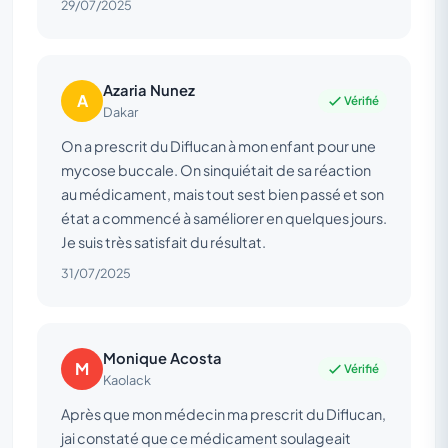
29/07/2025
Azaria Nunez
A
Vérifié
Dakar
On a prescrit du Diflucan à mon enfant pour une
mycose buccale. On sinquiétait de sa réaction
au médicament, mais tout sest bien passé et son
état a commencé à saméliorer en quelques jours.
Je suis très satisfait du résultat.
31/07/2025
Monique Acosta
M
Vérifié
Kaolack
Après que mon médecin ma prescrit du Diflucan,
jai constaté que ce médicament soulageait