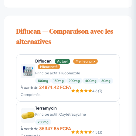
Diflucan — Comparaison avec les
alternatives
Diflucan
Actuel
Meilleur prix
Mieux noté
Principe actif: Fluconazole
100mg
150mg
200mg
400mg
50mg
24874.42 FCFA
À partir de
4.6 (3)
Comprimés
Terramycin
Principe actif: Oxytétracycline
250mg
35347.86 FCFA
À partir de
4.5 (3)
Comprimés