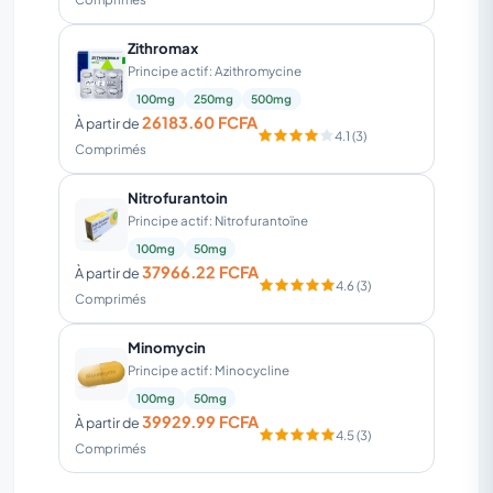
Zithromax
Principe actif: Azithromycine
100mg
250mg
500mg
26183.60 FCFA
À partir de
4.1 (3)
Comprimés
Nitrofurantoin
Principe actif: Nitrofurantoïne
100mg
50mg
37966.22 FCFA
À partir de
4.6 (3)
Comprimés
Minomycin
Principe actif: Minocycline
100mg
50mg
39929.99 FCFA
À partir de
4.5 (3)
Comprimés