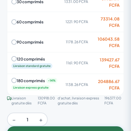
30 comprimés
1331.00 FCFA
FCFA
73314.08
60 comprimés
1221.90 FCFA
FCFA
106043.58
90 comprimés
1178.26 FCFA
FCFA
120 comprimés
139427.67
1161.90 FCFA
FCFA
Livraison standard gratuite
180 comprimés
204886.67
1138.26 FCFA
FCFA
Livraison express gratuite
Livraison
130918.00
d'achat, livraison express
196377.00
gratuite dès
FCFA
gratuite dès
FCFA
−
+