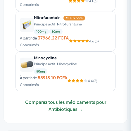
4.1 (3)
Comprimés
Nitrofurantoin
Mieux noté
Principe actif: Nitrofurantoïne
100mg
50mg
37966.22 FCFA
À partir de
4.6 (3)
Comprimés
Minocycline
Principe actif: Minocycline
50mg
58913.10 FCFA
À partir de
4.4 (3)
Comprimés
Comparez tous les médicaments pour
Antibiotiques →