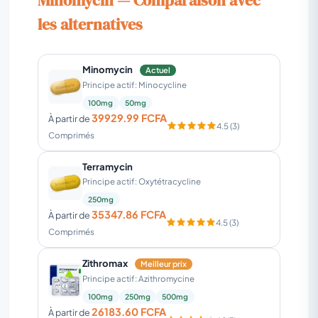
Minomycin — Comparaison avec
les alternatives
Minomycin
Actuel
Principe actif: Minocycline
100mg
50mg
39929.99 FCFA
À partir de
4.5 (3)
Comprimés
Terramycin
Principe actif: Oxytétracycline
250mg
35347.86 FCFA
À partir de
4.5 (3)
Comprimés
Zithromax
Meilleur prix
Principe actif: Azithromycine
100mg
250mg
500mg
26183.60 FCFA
À partir de