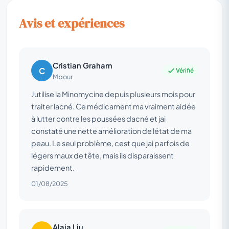
Avis et expériences
Cristian Graham
C
Vérifié
Mbour
Jutilise la Minomycine depuis plusieurs mois pour
traiter lacné. Ce médicament ma vraiment aidée
à lutter contre les poussées dacné et jai
constaté une nette amélioration de létat de ma
peau. Le seul problème, cest que jai parfois de
légers maux de tête, mais ils disparaissent
rapidement.
01/08/2025
Alaia Liu