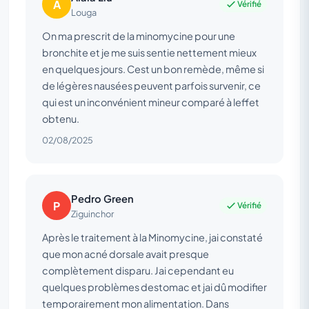
A
Vérifié
Louga
On ma prescrit de la minomycine pour une
bronchite et je me suis sentie nettement mieux
en quelques jours. Cest un bon remède, même si
de légères nausées peuvent parfois survenir, ce
qui est un inconvénient mineur comparé à leffet
obtenu.
02/08/2025
Pedro Green
P
Vérifié
Ziguinchor
Après le traitement à la Minomycine, jai constaté
que mon acné dorsale avait presque
complètement disparu. Jai cependant eu
quelques problèmes destomac et jai dû modifier
temporairement mon alimentation. Dans