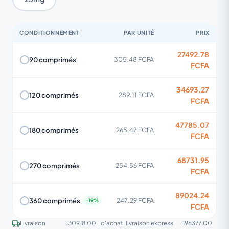
CONDITIONNEMENT
PAR UNITÉ
PRIX
27492.78
90 comprimés
305.48 FCFA
FCFA
34693.27
120 comprimés
289.11 FCFA
FCFA
47785.07
180 comprimés
265.47 FCFA
FCFA
68731.95
270 comprimés
254.56 FCFA
FCFA
89024.24
360 comprimés
247.29 FCFA
FCFA
Livraison
130918.00
d'achat, livraison express
196377.00