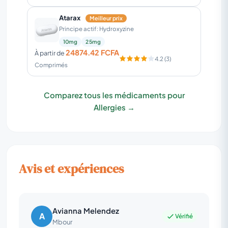
Atarax
Meilleur prix
Principe actif: Hydroxyzine
10mg
25mg
24874.42 FCFA
À partir de
4.2 (3)
Comprimés
Comparez tous les médicaments pour
Allergies →
Avis et expériences
Avianna Melendez
A
Vérifié
Mbour