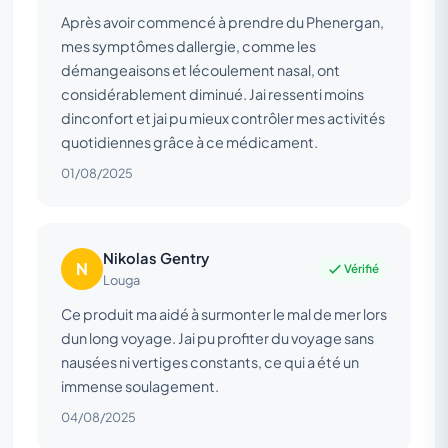
Après avoir commencé à prendre du Phenergan,
mes symptômes dallergie, comme les
démangeaisons et lécoulement nasal, ont
considérablement diminué. Jai ressenti moins
dinconfort et jai pu mieux contrôler mes activités
quotidiennes grâce à ce médicament.
01/08/2025
Nikolas Gentry
N
Vérifié
Louga
Ce produit ma aidé à surmonter le mal de mer lors
dun long voyage. Jai pu profiter du voyage sans
nausées ni vertiges constants, ce qui a été un
immense soulagement.
04/08/2025