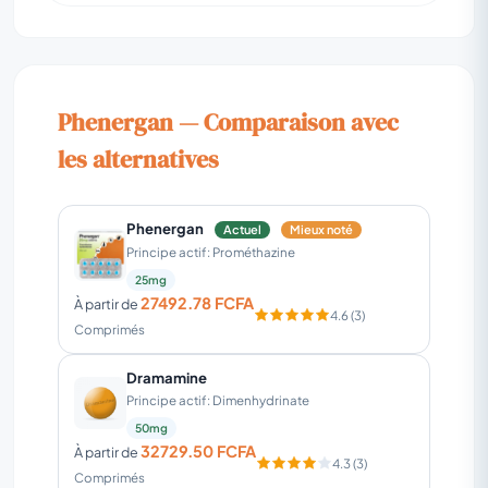
Phenergan — Comparaison avec
les alternatives
Phenergan
Actuel
Mieux noté
Principe actif: Prométhazine
25mg
27492.78 FCFA
À partir de
4.6 (3)
Comprimés
Dramamine
Principe actif: Dimenhydrinate
50mg
32729.50 FCFA
À partir de
4.3 (3)
Comprimés