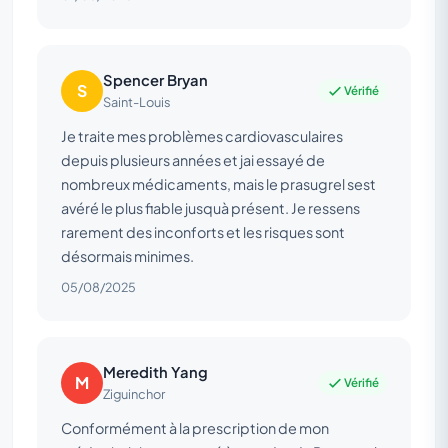
Spencer Bryan
S
Vérifié
Saint-Louis
Je traite mes problèmes cardiovasculaires
depuis plusieurs années et jai essayé de
nombreux médicaments, mais le prasugrel sest
avéré le plus fiable jusquà présent. Je ressens
rarement des inconforts et les risques sont
désormais minimes.
05/08/2025
Meredith Yang
M
Vérifié
Ziguinchor
Conformément à la prescription de mon