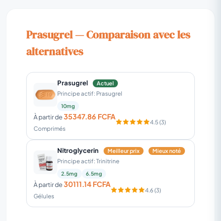
Prasugrel — Comparaison avec les
alternatives
Prasugrel
Actuel
Principe actif: Prasugrel
10mg
35347.86 FCFA
À partir de
4.5 (3)
Comprimés
Nitroglycerin
Meilleur prix
Mieux noté
Principe actif: Trinitrine
2.5mg
6.5mg
30111.14 FCFA
À partir de
4.6 (3)
Gélules