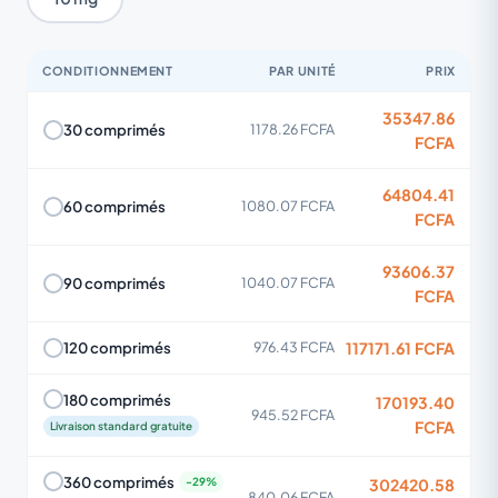
CONDITIONNEMENT
PAR UNITÉ
PRIX
35347.86
30 comprimés
1178.26 FCFA
FCFA
64804.41
60 comprimés
1080.07 FCFA
FCFA
93606.37
90 comprimés
1040.07 FCFA
FCFA
117171.61 FCFA
120 comprimés
976.43 FCFA
180 comprimés
170193.40
945.52 FCFA
FCFA
Livraison standard gratuite
360 comprimés
302420.58
840.06 FCFA