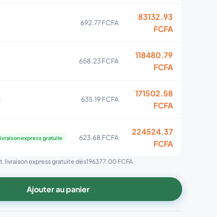
83132.93
692.77 FCFA
FCFA
118480.79
658.23 FCFA
FCFA
171502.58
635.19 FCFA
FCFA
224524.37
623.68 FCFA
ivraison express gratuite
FCFA
, livraison express gratuite dès
196377.00 FCFA
Ajouter au panier