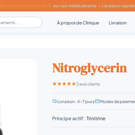
Économisez jusqu'à 80%
sur vos médicaments — Livraison rapide
À propos de Clinique
Livraison
Nitroglycerin
3 avis clients
Livraison : 4–7 jours
Modes de paiemen
Principe actif:
Trinitrine