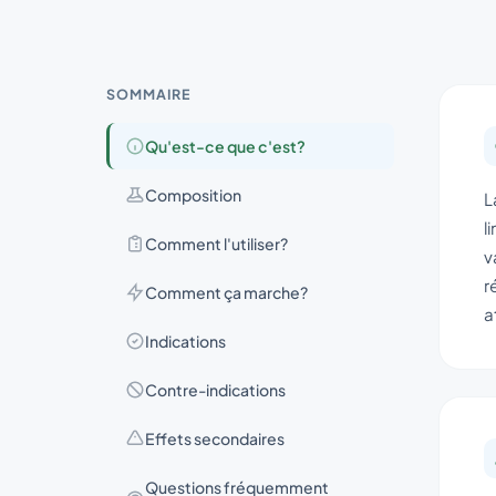
SOMMAIRE
Qu'est-ce que c'est?
Composition
L
l
Comment l'utiliser?
v
r
Comment ça marche?
a
Indications
Contre-indications
Effets secondaires
Questions fréquemment