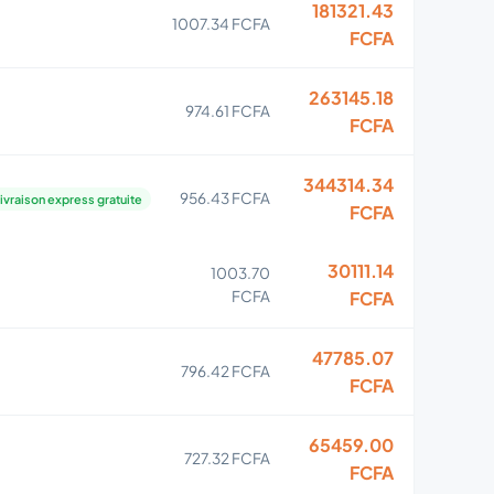
181321.43
1007.34 FCFA
FCFA
263145.18
974.61 FCFA
FCFA
344314.34
956.43 FCFA
ivraison express gratuite
FCFA
30111.14
1003.70
FCFA
FCFA
47785.07
796.42 FCFA
FCFA
65459.00
727.32 FCFA
FCFA