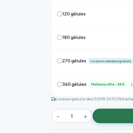
120 gélules
180 gélules
270 gélules
Livraison standard gratuite
360 gélules
Meilleure offre -38%
L
Livraison gratuite dès
130918.00 FCFA
d'achat
−
+