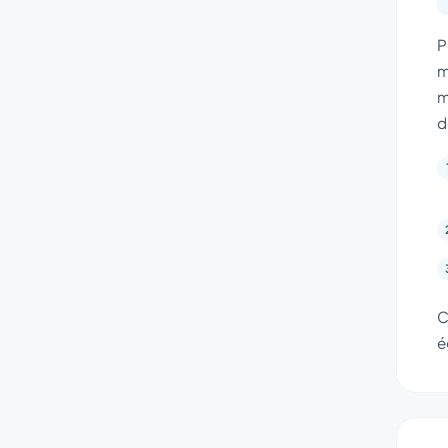
P
m
m
d
C
é