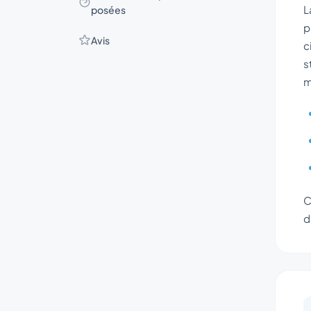
L
posées
p
Avis
c
s
m
C
d