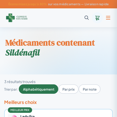
Économisez jusqu'à 80%
sur vos médicaments — Livraison rapide
Médicaments contenant
Sildénafil
3 résultats trouvés
Trier par:
Alphabétiquement
Par prix
Par note
Meilleurs choix
MEILLEUR PRIX
Lady Era