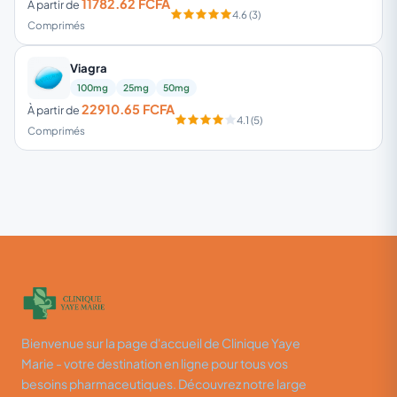
11782.62 FCFA
À partir de
4.6 (3)
Comprimés
Viagra
100mg
25mg
50mg
22910.65 FCFA
À partir de
4.1 (5)
Comprimés
Bienvenue sur la page d'accueil de Clinique Yaye
Marie - votre destination en ligne pour tous vos
besoins pharmaceutiques. Découvrez notre large