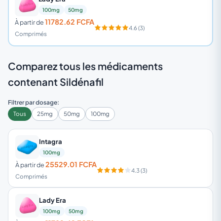
100mg
50mg
11782.62 FCFA
À partir de
4.6 (3)
Comprimés
Comparez tous les médicaments
contenant Sildénafil
Filtrer par dosage:
Tous
25mg
50mg
100mg
Intagra
100mg
25529.01 FCFA
À partir de
4.3 (3)
Comprimés
Lady Era
100mg
50mg