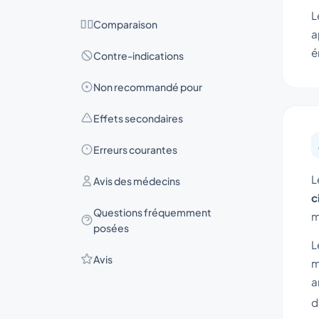
L
Comparaison
a
é
Contre-indications
Non recommandé pour
Effets secondaires
Erreurs courantes
L
Avis des médecins
c
Questions fréquemment
m
posées
L
Avis
m
a
d