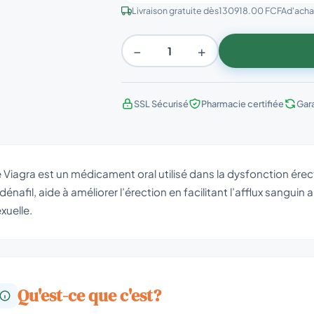
Livraison gratuite dès
130918.00 FCFA
d'achat
−
+
SSL Sécurisé
Pharmacie certifiée
Gar
 Viagra est un médicament oral utilisé dans la dysfonction érect
ldénafil, aide à améliorer l’érection en facilitant l’afflux sangui
xuelle.
Qu'est-ce que c'est?