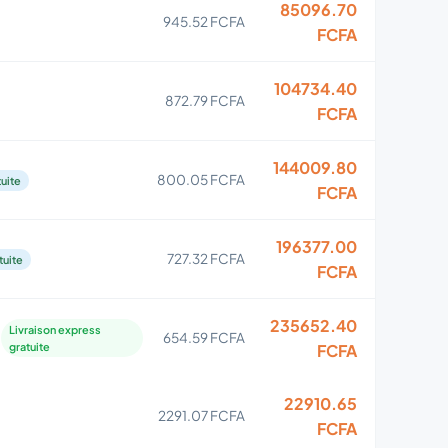
85096.70
945.52 FCFA
FCFA
104734.40
872.79 FCFA
FCFA
144009.80
800.05 FCFA
tuite
FCFA
196377.00
727.32 FCFA
tuite
FCFA
235652.40
Livraison express
654.59 FCFA
gratuite
FCFA
22910.65
2291.07 FCFA
FCFA