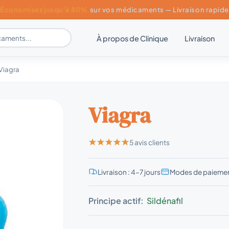
Économisez jusqu'à 80%
sur vos médicaments — Livraison rapide
À propos de Clinique
Livraison
Viagra
Viagra
5 avis clients
Livraison : 4–7 jours
Modes de paiemen
Principe actif:
Sildénafil