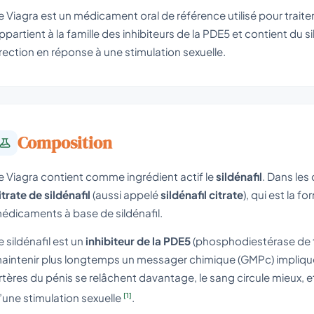
e Viagra est un médicament oral de référence utilisé pour traiter
ppartient à la famille des inhibiteurs de la PDE5 et contient du sil
rection en réponse à une stimulation sexuelle.
Composition
e Viagra contient comme ingrédient actif le
sildénafil
. Dans les
itrate de sildénafil
(aussi appelé
sildénafil citrate
), qui est la 
édicaments à base de sildénafil.
e sildénafil est un
inhibiteur de la PDE5
(phosphodiestérase de ty
aintenir plus longtemps un messager chimique (GMPc) impliqué d
rtères du pénis se relâchent davantage, le sang circule mieux, et 
[1]
’une stimulation sexuelle
.