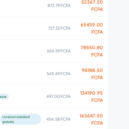
52367.20
872.79 FCFA
FCFA
65459.00
727.32 FCFA
FCFA
78550.80
654.59 FCFA
FCFA
98188.50
545.49 FCFA
FCFA
134190.95
497.00 FCFA
tuite
FCFA
163647.50
Livraison standard
454.58 FCFA
gratuite
FCFA