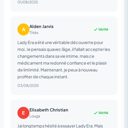
01/08/2025
Alden Jarvis
A
Vérifié
Thiès
Lady Era a été une véritable découverte pour
moi. Je pensais quavec lâge, il fallait accepter les
changements dans sa vie intime, mais ce
médicament ma redonné confiance et le plaisir
de lintimité. Maintenant, je peux à nouveau
profiter de chaque instant.
03/08/2025
Elisabeth Christian
E
Vérifié
Louga
Jai longtemps hésité à essayer Lady Era. Mais