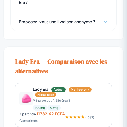
Era ?
Proposez-vous une livraison anonyme ?
Lady Era — Comparaison avec les
alternatives
Lady Era
Actuel
Meilleur prix
Mieux noté
Principe actif: Sildénafil
100mg
50mg
11782.62 FCFA
À partir de
4.6 (3)
Comprimés