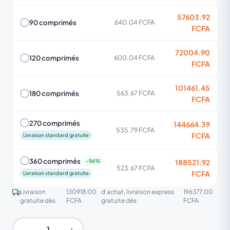
57603.92
90 comprimés
640.04 FCFA
FCFA
72004.90
120 comprimés
600.04 FCFA
FCFA
101461.45
180 comprimés
563.67 FCFA
FCFA
270 comprimés
144664.39
535.79 FCFA
FCFA
Livraison standard gratuite
360 comprimés
188521.92
523.67 FCFA
FCFA
Livraison standard gratuite
Livraison
130918.00
d'achat, livraison express
196377.00
gratuite dès
FCFA
gratuite dès
FCFA
−
+