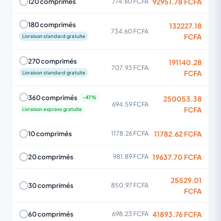
92951.78 FCFA
120 comprimés
774.60 FCFA
180 comprimés
132227.18
734.60 FCFA
FCFA
Livraison standard gratuite
270 comprimés
191140.28
707.93 FCFA
FCFA
Livraison standard gratuite
360 comprimés
250053.38
694.59 FCFA
FCFA
Livraison express gratuite
11782.62 FCFA
10 comprimés
1178.26 FCFA
19637.70 FCFA
20 comprimés
981.89 FCFA
25529.01
30 comprimés
850.97 FCFA
FCFA
41893.76 FCFA
60 comprimés
698.23 FCFA