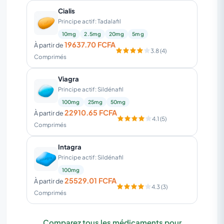
Cialis
Principe actif: Tadalafil
10mg
2.5mg
20mg
5mg
19637.70 FCFA
À partir de
3.8 (4)
Comprimés
Viagra
Principe actif: Sildénafil
100mg
25mg
50mg
22910.65 FCFA
À partir de
4.1 (5)
Comprimés
Intagra
Principe actif: Sildénafil
100mg
25529.01 FCFA
À partir de
4.3 (3)
Comprimés
Comparez tous les médicaments pour